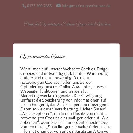
0177 300 7658
info@marina-posthausen.de
Seite auswählen
Wir verwenden Cookies
Wir nutzen auf unserer Webseite Cookies. Einige
Cookies sind notwendig (z.B. für den Warenkorb)
Leaderboard
andere sind nicht notwendig. Die nicht-
notwendigen Cookies helfen uns bei der
Optimierung unseres Online-Angebotes, unserer
Webseitenfunktionen und werden für
Marketingzwecke eingesetzt. Die Einwilligung
umfasst die Speicherung von Informationen auf
[wpcw_leaderboard]
Ihrem Endgerät, das Auslesen personenbezogener
Daten sowie deren Verarbeitung. Klicken Sie auf
Neueste Beiträge
„Alle akzeptieren“, um in den Einsatz von nicht
notwendigen Cookies einzuwilligen oder auf „Alle
ablehnen“, wenn Sie sich anders entscheiden. Sie
Embodiment – wenn dein Körper anfängt,
können unter „Einstellungen verwalten“ detaillierte
Informationen der von uns eingesetzten Arten von