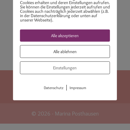
Cookies erhalten und deren Einstellungen aufrufen.
dich zu lieben.
Sie können die Einstellungen jederzeit aufrufen und
Cookies auch nachträglich jederzeit abwählen (z.B.
in der Datenschutzerklärung oder unten auf
Themenreihe Selbstakzeptanz
unserer Webseite).
EFT – Anleitung bei Herzangst
Alle akzeptieren
Depression? Ab wann brauche ich Hilfe?
Alle ablehnen
Einstellungen
Datenschutzerklärung
Impressum
|
Datenschutz
Impressum
Cookie-Richtlinie (EU)
AGB
© 2026 - Marina Posthausen