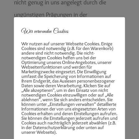
nicht genug in uns angelegt durch die
ungünstigen Prägungen in der
Vergangenheit.
Wir verwenden Cookies
Wir haben dadurch den Kontakt zu unserem
Wir nutzen auf unserer Webseite Cookies. Einige
Cookies sind notwendig (z.B. für den Warenkorb)
Körper zum Teil oder nahezu ganz verloren
andere sind nicht notwendig. Die nicht-
notwendigen Cookies helfen uns bei der
Optimierung unseres Online-Angebotes, unserer
und befinden uns hauptsächlich im Kopf, in
Webseitenfunktionen und werden für
Marketingzwecke eingesetzt. Die Einwilligung
Gedanken, die sich mit der Vergangenheit
umfasst die Speicherung von Informationen auf
Ihrem Endgerät, das Auslesen personenbezogener
Daten sowie deren Verarbeitung. Klicken Sie auf
oder Zukunft beschäftigen.
„Alle akzeptieren“, um in den Einsatz von nicht
notwendigen Cookies einzuwilligen oder auf „Alle
ablehnen“, wenn Sie sich anders entscheiden. Sie
Das im HIER UND JETZT SEIN und die
können unter „Einstellungen verwalten“ detaillierte
Informationen der von uns eingesetzten Arten von
KÖRPERWAHRNEHMUNG sind kaum
Cookies erhalten und deren Einstellungen aufrufen.
Sie können die Einstellungen jederzeit aufrufen und
Cookies auch nachträglich jederzeit abwählen (z.B.
möglich dadurch.
in der Datenschutzerklärung oder unten auf
unserer Webseite).
Embodiment ist der PROZESS wieder mehr