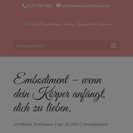
0177 300 7658
info@marina-posthausen.de
Seite auswählen
Embodiment – wenn
dein Körper anfängt,
dich zu lieben.
von
Marina_Posthausen
|
Apr. 26, 2023
|
Uncategorized