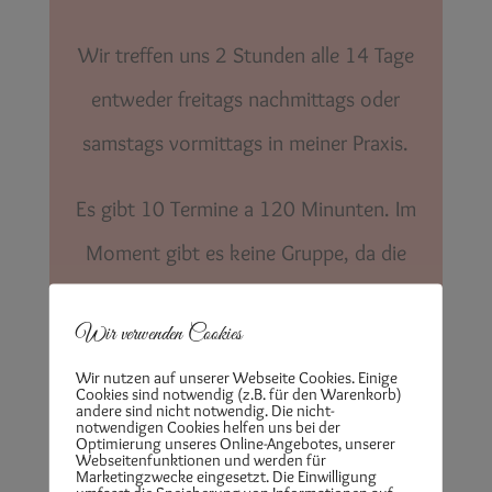
Wir treffen uns 2 Stunden alle 14 Tage
entweder freitags nachmittags oder
samstags vormittags in meiner Praxis.
Es gibt 10 Termine a 120 Minunten. Im
Moment gibt es keine Gruppe, da die
mindest Teilnehmerzahl nicht erreicht ist.
Wir verwenden Cookies
Melde dich gerne bei Interesse bei mir.
Wir nutzen auf unserer Webseite Cookies. Einige
Cookies sind notwendig (z.B. für den Warenkorb)
Investition: 299,99 €
andere sind nicht notwendig. Die nicht-
notwendigen Cookies helfen uns bei der
Optimierung unseres Online-Angebotes, unserer
Webseitenfunktionen und werden für
Anmeldung unter
info@marina-
Marketingzwecke eingesetzt. Die Einwilligung