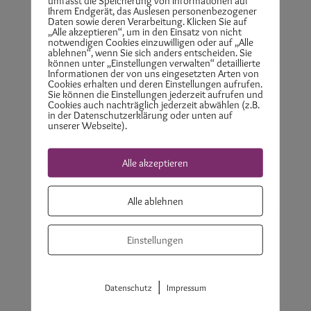
umfasst die Speicherung von Informationen auf
Ihrem Endgerät, das Auslesen personenbezogener
posthausen.de
Daten sowie deren Verarbeitung. Klicken Sie auf
„Alle akzeptieren“, um in den Einsatz von nicht
notwendigen Cookies einzuwilligen oder auf „Alle
ablehnen“, wenn Sie sich anders entscheiden. Sie
können unter „Einstellungen verwalten“ detaillierte
Informationen der von uns eingesetzten Arten von
Cookies erhalten und deren Einstellungen aufrufen.
Sie können die Einstellungen jederzeit aufrufen und
Cookies auch nachträglich jederzeit abwählen (z.B.
in der Datenschutzerklärung oder unten auf
unserer Webseite).
Teilnehmerstimmen
Alle akzeptieren
Alle ablehnen
{
Einstellungen
Ihr Lieben,
Di
|
Datenschutz
Impressum
ich muss es einfach jetzt mal