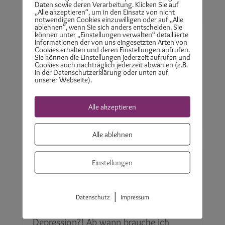
mehr lesen…
Daten sowie deren Verarbeitung. Klicken Sie auf
„Alle akzeptieren“, um in den Einsatz von nicht
notwendigen Cookies einzuwilligen oder auf „Alle
ablehnen“, wenn Sie sich anders entscheiden. Sie
können unter „Einstellungen verwalten“ detaillierte
Informationen der von uns eingesetzten Arten von
Cookies erhalten und deren Einstellungen aufrufen.
EFT – Anleitung bei Herzangst
Sie können die Einstellungen jederzeit aufrufen und
Cookies auch nachträglich jederzeit abwählen (z.B.
15.07.2021
|
Basic Empowerment
,
Herzangst
,
in der Datenschutzerklärung oder unten auf
unserer Webseite).
Psychotherapie
Alle akzeptieren
mehr lesen…
Alle ablehnen
Einstellungen
Depression? Ab wann brauche ich Hilfe?
|
Datenschutz
Impressum
21.04.2021
|
Depression
,
Psychotherapie
Depression?! Ab wann brauche ich