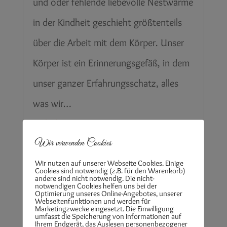
und oder fehlende liebevolle Nestwärme
in der Kindheit geschieht größtenteils
über die Arbeit mit dem Körper. Unser
Körper ist ein Erinnerungsgefäß, in dem
unser ganzer Erfahrungsschatz, alles
was wir…
mehr lesen…
Wir verwenden Cookies
Wir nutzen auf unserer Webseite Cookies. Einige
Cookies sind notwendig (z.B. für den Warenkorb)
Themenreihe Selbstakzeptanz
andere sind nicht notwendig. Die nicht-
notwendigen Cookies helfen uns bei der
10.11.2021
|
Basic Empowerment
,
Psychologie
,
Optimierung unseres Online-Angebotes, unserer
Webseitenfunktionen und werden für
Psychotherapie
Marketingzwecke eingesetzt. Die Einwilligung
umfasst die Speicherung von Informationen auf
Ihrem Endgerät, das Auslesen personenbezogener