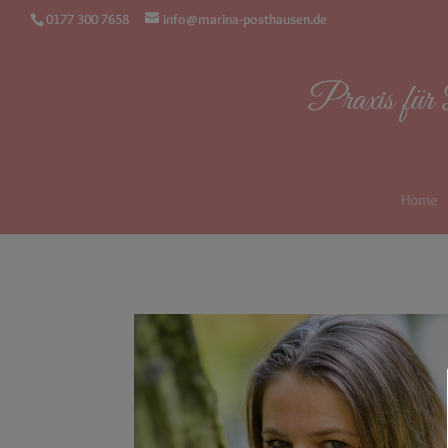
0177 300 7658
info@marina-posthausen.de
Home