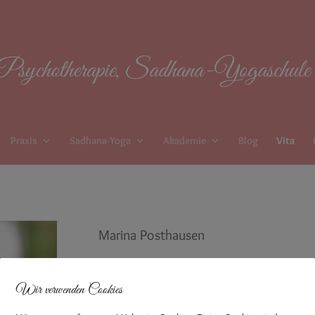
Praxis
Sadhana-Yoga
Akademie
Blog
Vita
Marina Posthausen
Heilpraktikerin für Psychotherapie
Wir verwenden Cookies
Pädagogin für Psychosomatische Ge
Coach und Trainerin für Gewaltfrei