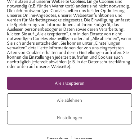
Wir nutzen auf unserer Webseite Cookies. Einige Cookies sind
Expertin für Marma-Yoga®
notwendig (z.B. für den Warenkorb) andere sind nicht notwendig.
Die nicht-notwendigen Cookies helfen uns bei der Optimierung
Staatlich geprüfte Masseurin und me
unseres Online-Angebotes, unserer Webseitenfunktionen und
werden für Marketingzwecke eingesetzt. Die Einwilligung umfasst
die Speicherung von Informationen auf Ihrem Endgerät, das
„In meiner Arbeit geht es immer auch d
Auslesen personenbezogener Daten sowie deren Verarbeitung.
Klicken Sie auf „Alle akzeptieren“, um in den Einsatz von nicht
notwendigen Cookies einzuwilligen oder auf „Alle ablehnen“, wenn
daraus entstandene innere Stabilität sol
Sie sich anders entscheiden. Sie können unter „Einstellungen
verwalten“ detaillierte Informationen der von uns eingesetzten
Arten von Cookies erhalten und deren Einstellungen aufrufen. Sie
möchte den Teilnehmern, Patienten, Kli
können die Einstellungen jederzeit aufrufen und Cookies auch
nachträglich jederzeit abwählen (z.B. in der Datenschutzerklärung
Gewicht sie haben für die Gesellschaft 
oder unten auf unserer Webseite).
wichtig nehmen gibt Tiefe, Würde und H
Alle akzeptieren
Natur und die gelebte Spiritualität ein
Alle ablehnen
das Wesentliche im Leben.“
Einstellungen
|
Datenschutz
Impressum