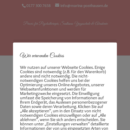
0177 300 7658
info@marina-posthausen.de
Seite auswählen
Wir verwenden Cookies
Wir nutzen auf unserer Webseite Cookies. Einige
Cookies sind notwendig (z.B. für den Warenkorb)
Bestellung erhalten
andere sind nicht notwendig. Die nicht-
notwendigen Cookies helfen uns bei der
Optimierung unseres Online-Angebotes, unserer
Webseitenfunktionen und werden für
Marketingzwecke eingesetzt. Die Einwilligung
umfasst die Speicherung von Informationen auf
[wpcw_order_received]
Ihrem Endgerät, das Auslesen personenbezogener
Daten sowie deren Verarbeitung. Klicken Sie auf
Neueste Beiträge
„Alle akzeptieren“, um in den Einsatz von nicht
notwendigen Cookies einzuwilligen oder auf „Alle
ablehnen“, wenn Sie sich anders entscheiden. Sie
Embodiment – wenn dein Körper anfängt,
können unter „Einstellungen verwalten“ detaillierte
Informationen der von uns eingesetzten Arten von