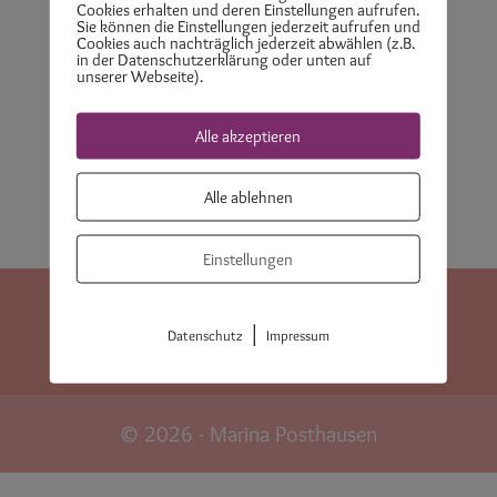
Cookies erhalten und deren Einstellungen aufrufen.
dich zu lieben.
Sie können die Einstellungen jederzeit aufrufen und
Cookies auch nachträglich jederzeit abwählen (z.B.
in der Datenschutzerklärung oder unten auf
Themenreihe Selbstakzeptanz
unserer Webseite).
EFT – Anleitung bei Herzangst
Alle akzeptieren
Depression? Ab wann brauche ich Hilfe?
Alle ablehnen
Einstellungen
Datenschutzerklärung
Impressum
|
Datenschutz
Impressum
Cookie-Richtlinie (EU)
AGB
© 2026 - Marina Posthausen