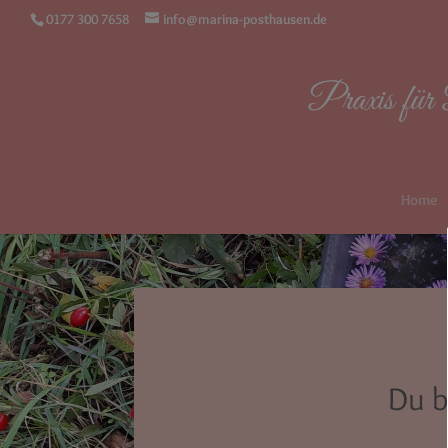
0177 300 7658
info@marina-posthausen.de
Home
Du b