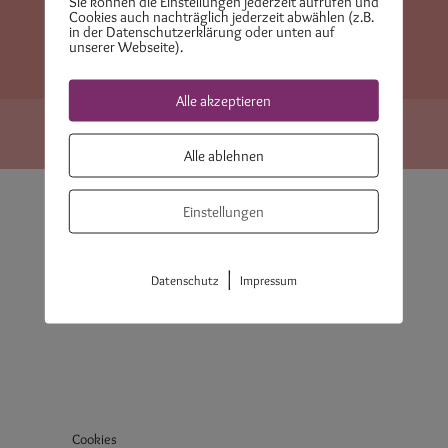
Sie können die Einstellungen jederzeit aufrufen und
Cookies auch nachträglich jederzeit abwählen (z.B.
Datenschutzerklärung
Impressum
in der Datenschutzerklärung oder unten auf
unserer Webseite).
Cookie-Richtlinie (EU)
AGB
Alle akzeptieren
© 2026 - Marina Posthausen
Alle ablehnen
Mitgliederbereich mit
DigiMember
Einstellungen
|
Datenschutz
Impressum
Cookies