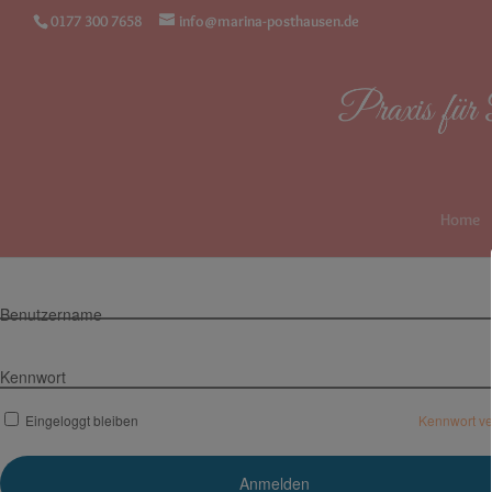
0177 300 7658
info@marina-posthausen.de
Home
Benutzername
Kennwort
Eingeloggt bleiben
Kennwort v