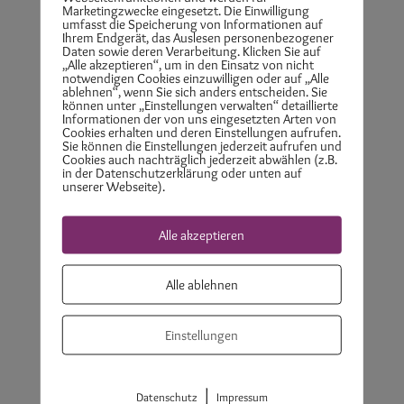
Der Behandlungsraum ...
Marketingzwecke eingesetzt. Die Einwilligung
umfasst die Speicherung von Informationen auf
Ihrem Endgerät, das Auslesen personenbezogener
Daten sowie deren Verarbeitung. Klicken Sie auf
ist ca. 15 qm groß,
„Alle akzeptieren“, um in den Einsatz von nicht
hat eine Fußbodenheizung und einen
notwendigen Cookies einzuwilligen oder auf „Alle
ablehnen“, wenn Sie sich anders entscheiden. Sie
Heizkörper,
können unter „Einstellungen verwalten“ detaillierte
Informationen der von uns eingesetzten Arten von
verfügt über ein Waschbecken
Cookies erhalten und deren Einstellungen aufrufen.
Sie können die Einstellungen jederzeit aufrufen und
beinhaltet eine elektrisch
Cookies auch nachträglich jederzeit abwählen (z.B.
höhenverstellbare und beheizbare
in der Datenschutzerklärung oder unten auf
unserer Webseite).
Behandlungsbank
hat einen Handtuch Wärmegerät - Towel
Alle akzeptieren
Warmer - um feuchte Handtücher, Hot
Stones oder Massageöl warmzuhalten
Alle ablehnen
Einstellungen
Der Behandlungsraum eignet sich für
|
Datenschutz
Impressum