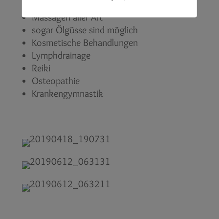
folgende Methoden:
Massagen aller Art
sogar Ölgüsse sind möglich
Kosmetische Behandlungen
Lymphdrainage
Reiki
Osteopathie
Krankengymnastik