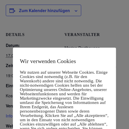
Zum Kalender hinzufügen
DETAILS
VERANSTALTER
Datum:
Marina Posthausen
17.05.2024
E-Mail
Wir verwenden Cookies
Zeit:
info@marina-posthausen.de
Wir nutzen auf unserer Webseite Cookies. Einige
19:00 - 21:00
Cookies sind notwendig (z.B. für den
Warenkorb) andere sind nicht notwendig. Die
Eintritt:
nicht-notwendigen Cookies helfen uns bei der
Optimierung unseres Online-Angebotes, unserer
Webseitenfunktionen und werden für
Kostenlos
Marketingzwecke eingesetzt. Die Einwilligung
umfasst die Speicherung von Informationen auf
Veranstaltungskategorie:
Ihrem Endgerät, das Auslesen
personenbezogener Daten sowie deren
Info Abend
Verarbeitung. Klicken Sie auf „Alle akzeptieren“,
um in den Einsatz von nicht notwendigen
Cookies einzuwilligen oder auf „Alle ablehnen“,
Website:
wenn Sie sich anders entscheiden. Sie können