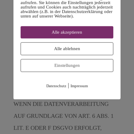
aufrufen. Sie können die Einstellungen jederzeit
aufrufen und Cookies auch nachträglich jederzeit
Rechtmäßigkeit der bis zum Widerruf
abwählen (z.B. in der Datenschutzerklärung oder
unten auf unserer Webseite).
erfolgten Datenverarbeitung bleibt vom
Widerruf unberührt.
Alle akzeptieren
Widerspruchsrecht gegen
Alle ablehnen
die Datenerhebung in
Einstellungen
besonderen Fällen sowie
gegen Direktwerbung
|
Datenschutz
Impressum
(Art. 21 DSGVO)
WENN DIE DATENVERARBEITUNG
AUF GRUNDLAGE VON ART. 6 ABS. 1
LIT. E ODER F DSGVO ERFOLGT,