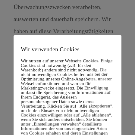
Überwachungszwecken verarbeiten,
auswerten und dauerhaft speichern. Wir
haben auf diese Verarbeitungstätigkeiten
keinen Einfluss.
Wir verwenden Cookies
Widerruf Ihrer
Wir nutzen auf unserer Webseite Cookies. Einige
Cookies sind notwendig (z.B. für den
Einwilligung zur
Warenkorb) andere sind nicht notwendig. Die
nicht-notwendigen Cookies helfen uns bei der
Datenverarbeitung
Optimierung unseres Online-Angebotes, unserer
Webseitenfunktionen und werden für
Marketingzwecke eingesetzt. Die Einwilligung
umfasst die Speicherung von Informationen auf
Viele Datenverarbeitungsvorgänge sind nur
Ihrem Endgerät, das Auslesen
personenbezogener Daten sowie deren
Verarbeitung. Klicken Sie auf „Alle akzeptieren“,
mit Ihrer ausdrücklichen Einwilligung
um in den Einsatz von nicht notwendigen
Cookies einzuwilligen oder auf „Alle ablehnen“,
möglich. Sie können eine bereits erteilte
wenn Sie sich anders entscheiden. Sie können
unter „Einstellungen verwalten“ detaillierte
Informationen der von uns eingesetzten Arten
Einwilligung jederzeit widerrufen. Die
von Cookies erhalten und deren Einstellungen